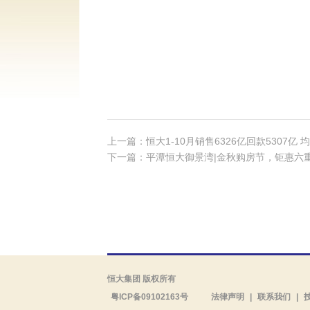
上一篇：恒大1-10月销售6326亿回款5307亿
下一篇：平潭恒大御景湾|金秋购房节，钜惠六
恒大集团 版权所有
粤ICP备09102163号
法律声明
|
联系我们
|